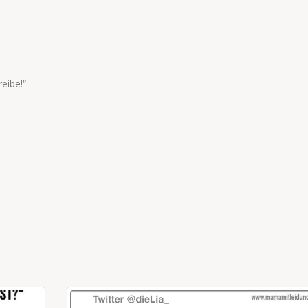
eibe!“