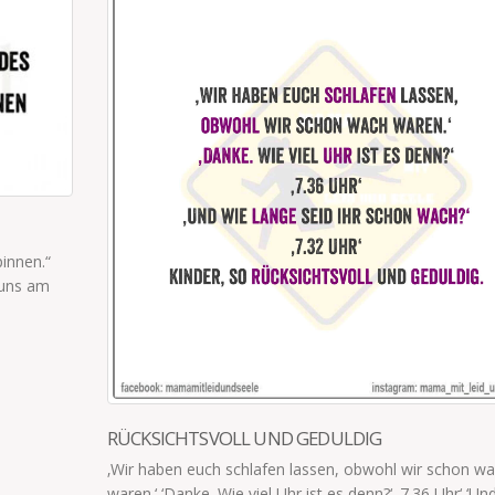
WENN DU AUSGETRUNKEN HAST
n wach
In ein „Wenn du ausgetrunken hast, geht es ins Bett“ -
‘Und wie
passen 1,5 Liter Milch.