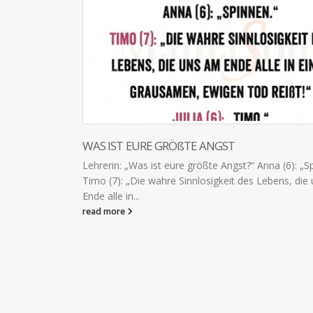
 „Spinnen.“
die uns am
RÜCKSICHTSVOLL UND GEDULDIG
‚Wir haben euch schlafen lassen, obwohl wir scho
waren.‘ ‘Danke. Wie viel Uhr ist es denn?‘ ‚7.36 Uhr‘ 