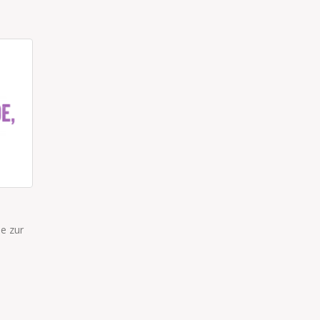
HAUSAUFGABEN
ie zur
“Warum hast du deine Hausaufgaben nicht fertig?” Sohn (
“Lange Geschichte.”
read more