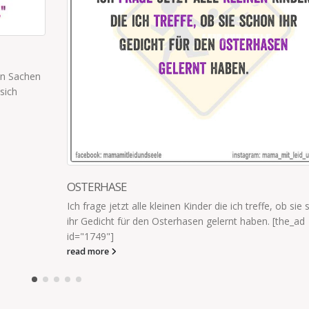
DER 8-JÄHRIGE WÜTEND ZUR 10-JÄHRIGEN
 sie schon
Der 8-Jährige wütend zur 10-Jährigen:"Jetzt bist Du vie
_ad
stärker als ich, aber wart's mal ab: Wenn Du 100 bist, b
read more