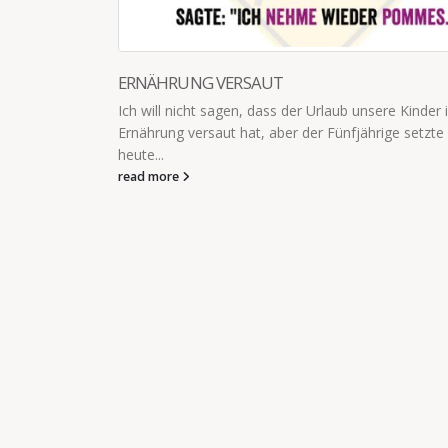
nder in Sachen
zte sich
OSTERHASE
Ich frage jetzt alle kleinen Kinder die ich treffe, ob
ihr Gedicht für den Osterhasen gelernt haben. [the
id="1749"]
read more