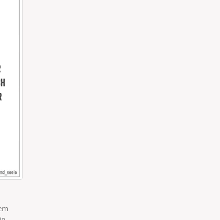
SO HAT SIE AUCH REAGIERT
nsehen, was ich
Kind:“Bist du damals auch in Clubs gegangen?“I
isten nennen es...
...“Kind:“Wie hättest Du so eine Anmache gefu