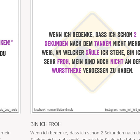
ICH HABE SO GLÜCK
ekunden nach dem
„Mama, es kommt immer genau das im Fer
 ich stehe, bin...
mir wünsche. Ich habe so ein Glück.“ Die me