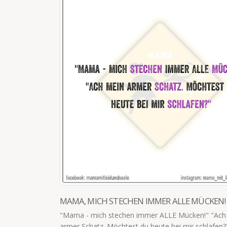
LLE MÜCKEN!
BIN ICH FROH
Mücken!" "Ach mein
Wenn ich bedenke, dass ich schon 2 S
 mir schlafen?"
Tanken nicht mehr weiß, an welcher Säule