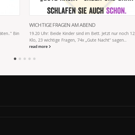
WO IST DER WASCHLAPPEN
 12x auf’s
„Mama, wo ist der Waschlappen?” „Noch arbeiten.”
read more