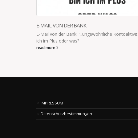
WICHTIGE FRAGEN AM ABEND
itäten.." Bin
19.20 Uhr: Beide Kinder sind im Bett. Jetzt nur noch
Klo, 23 wichtige Fragen, 74x „Gute Nacht“ sagen...
read more
IMPRESSUM
Datenschutzbestimmungen