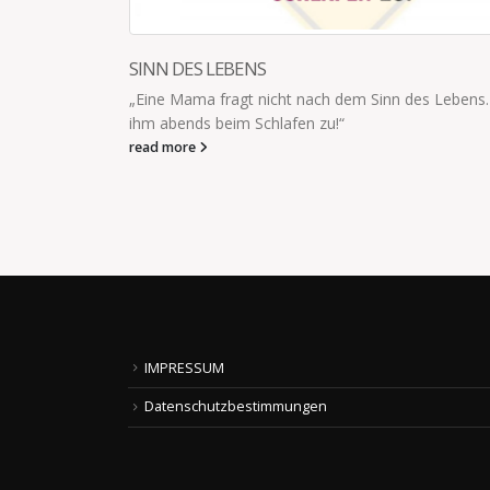
DER MANN HAT DAS KIND ANGEZO
n des Lebens. Sie guckt
Heute hat der Mann das Kind angezogen.
aber auch: 1. Stevie Wonder 2. Ein überf
Pelikan-Malkasten mit Magen-Darm Aber
read more
IMPRESSUM