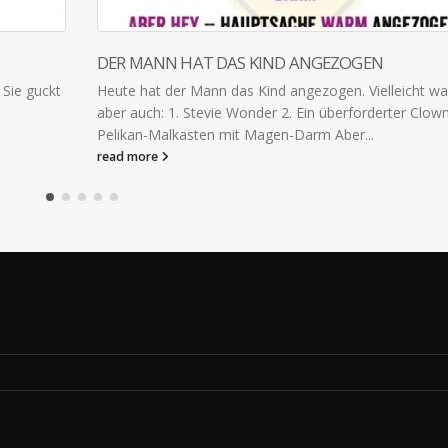
GEN
 Vielleicht war es
orderter Clown 3. Ein
...
DANK WALKIE TALKIE GEFANGEN IN E
LORIOTFILM
K1: „K2, bitte kommen, K2, bitte kommen.“
Wohin?“ K1: „Nein, nicht kommen, das sagt
Roger.“ K2: „Wer ist...
read more