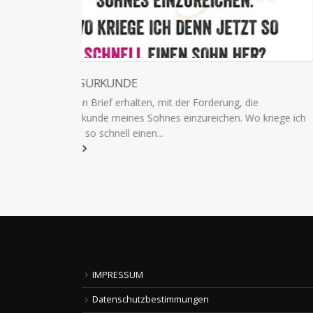
50 MAMAS / MINUTE
ie
Der fünfjährige spricht heute mit 50 Mamas/Minute
 kriege ich
read more