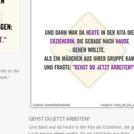
ESSEN NICHTS WAS GRÜN IST
„Meine Kinder essen nichts, was grün ist. Es sei
ein Gummibärchen."
read more
herin, die gerade
s ihrer...