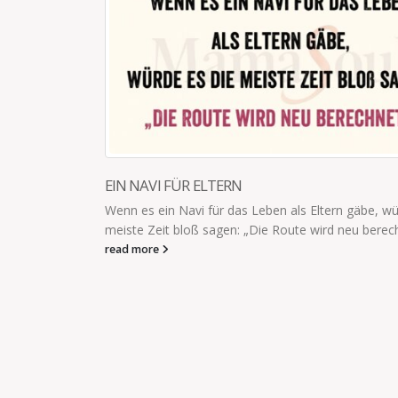
rn gäbe, würde es die
 neu berechnet.“
GEHST DU JETZT ARBEITEN?
Und dann war da heute in der Kita die Erzie
nach Hause gehen wollte. Als ein Mädchen au