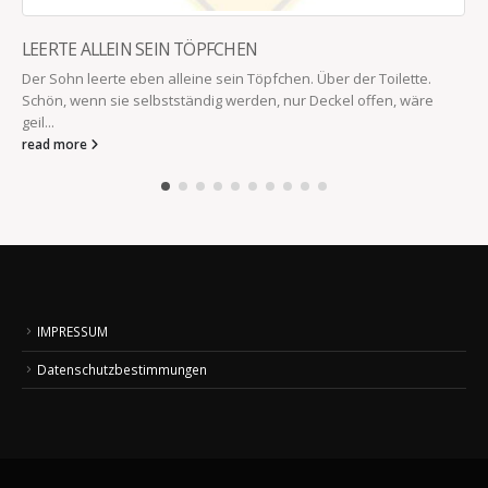
PFCHEN
 sein Töpfchen. Über der Toilette.
ig werden, nur Deckel offen, wäre
DER HEILIGE ST. KASTEN
Der Schutzpatron von Kinderspi
read more
IMPRESSUM
Datenschutzbestimmungen