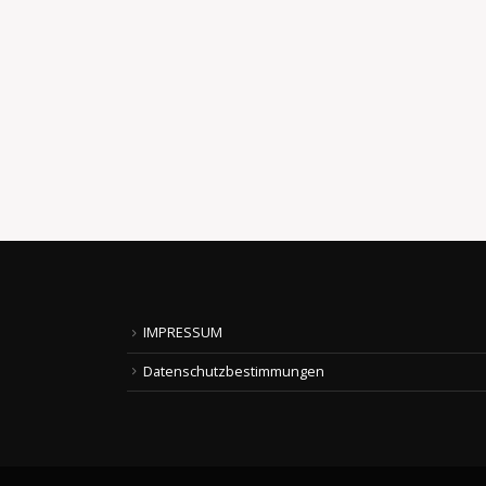
PAPA, WANN GIBT ES ESSEN?
„Papa, wann gibt‘s Essen?“ „Gleich.“ „Jetzt
‚gleich‘?“ Ich werde hier gemobbt und völlig
Gleich mehr dazu!
read more
IMPRESSUM
Datenschutzbestimmungen