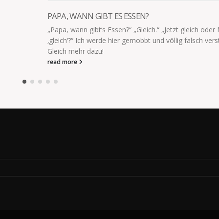
WICHTIG FÜSSE WASCHEN
 gleich oder Mamas
Es ist wichtig, den Kindern regelmäßig die Fü
 falsch verstanden!
Besonders, wenn man im Familienbett schläft.
Kinderzeh in der Nase gesendet*
read more