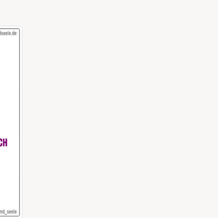
NUR ELTERN ERKENNEN DIE TRAGIK
Es ist 17:22 Uhr und das Kind ist im Auto eingesch
Eltern erkennen die Tragik hinter dieser Aussage.
read more