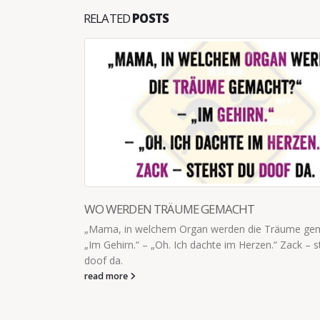
RELATED
POSTS
Träume gemacht?“ –
.“ Zack – stehst du