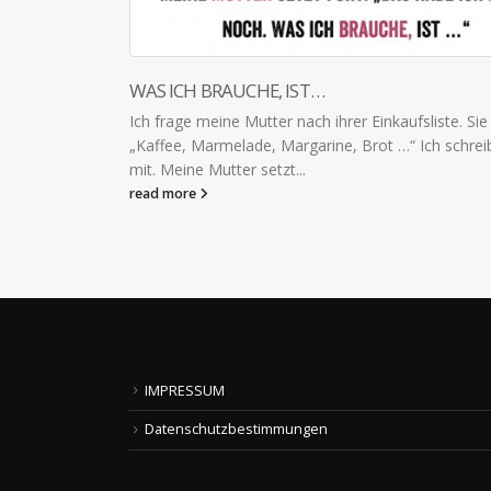
LIEBLINGSMENSCH ZWEITER WAHL
 Sie zählt auf:
6-Jährige: „Hey Papa, willst du mit mir zum Liebl
reibe eifrig
Tag in den Kindergarten?“ Ich: „Wer, ich? Na klar
Jährige: „Weil...
read more
IMPRESSUM
Datenschutzbestimmungen