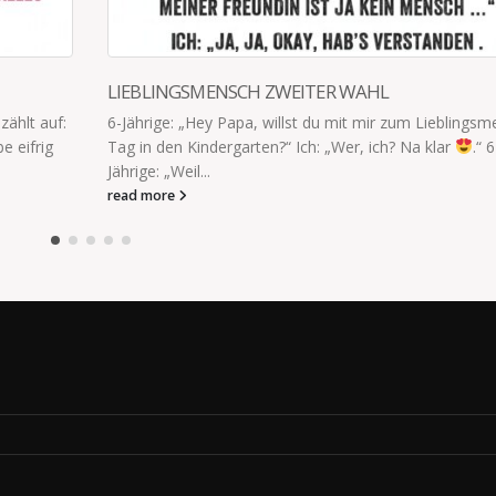
FÜR DEN FALL
ingsmensch-
KIND 1 HAT DIE MILCH AUFGEMACHT, ohne zu klec
.“ 6-
Vielleicht ist es ja doch hochbegabt.
read more