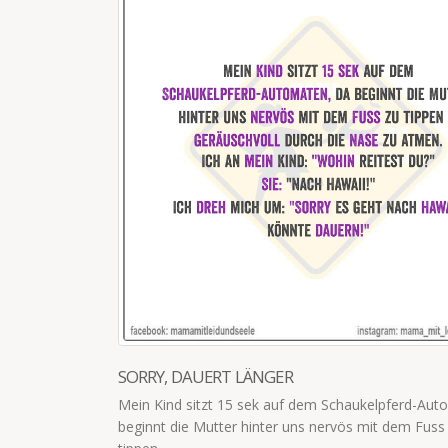
BIS WANN?
ukelpferd-Automaten, da
"Mama, wir müssen diesen Englischaufs
s mit dem Fuss zu
Mail einsenden.""Bis wann?""Bis 4.4. - w