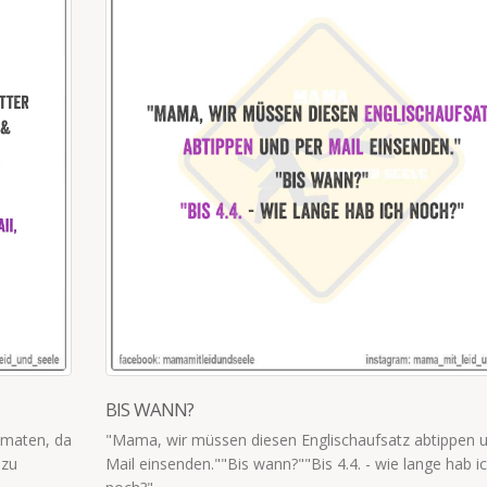
DIE SCHULE RUFT AN
Die schule ruft an! ,,Sie müssen unbedingt
Tochter macht Probleme!" ,,Zu Hause auch, 
deswegen an?"
read more
atz abtippen und per
ie lange hab ich