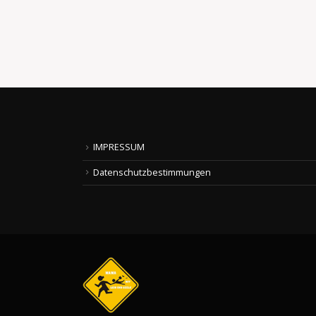
Heute um 14 Uhr." War bestimmt ein...
read more
IMPRESSUM
Datenschutzbestimmungen