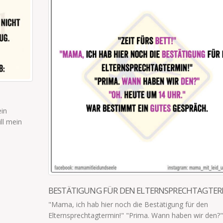
WAHRE FREUNDSCHAFT BRAUCHT KEINEN KON
Nicht der tägliche Kontakt macht eine Freundschaft au
sondern die Gewissheit, dass man sich aufeinander ve
kann. Egal wann &...
read more
TERMIN
n?" "Oh.