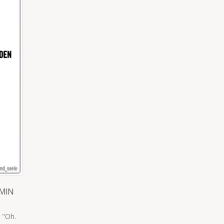
TAKT
WENN UM 20 UHR RUHE EINKEHRT
s,
Wenn um 20 Uhr Ruhe einkehrt, kommt sie angeschliche
rlassen
…die legendäre To-do-Liste, die den ganzen Tag so geta
hat, als wär sie gar nicht...
read more