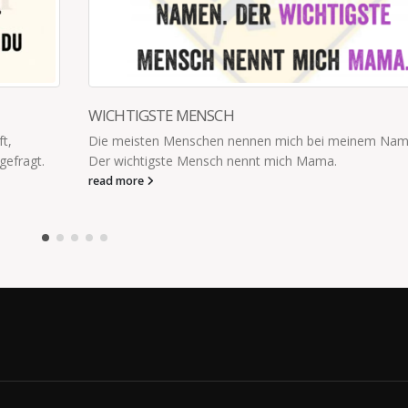
nem Namen.
WIE WAR ES IM WALD?
- Mir ist kalt - Mir ist warm - Ich will nicht Laufen 
Durst - Ich habe Aua - Ich muss Pipi -...
read more