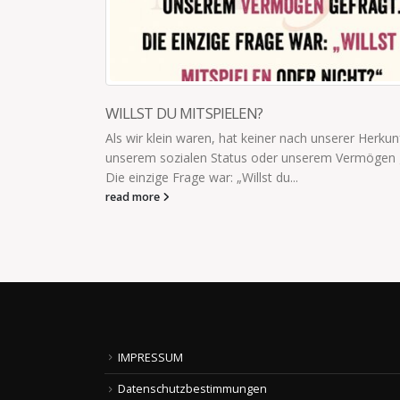
WICHTIGSTE MENSCH
r Herkunft,
Die meisten Menschen nennen mich bei mei
rmögen gefragt.
Der wichtigste Mensch nennt mich Mama.
read more