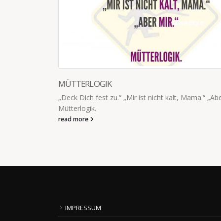
MÜTTERLOGIK
„Deck Dich fest zu.“ „Mir ist nicht kalt, Mama.“ „Abe
Mütterlogik.
read more
sie davon
u so viel
IMPRESSUM