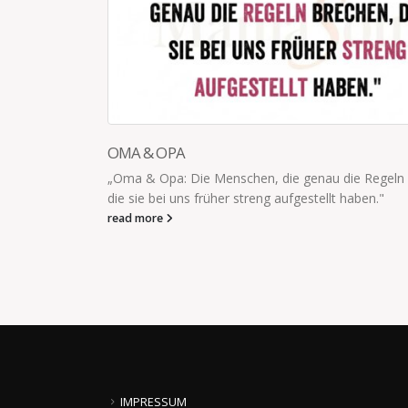
OMA & OPA
„Oma & Opa: Die Menschen, die genau die Regeln 
die sie bei uns früher streng aufgestellt haben."
read more
!!! Ich will
...
IMPRESSUM