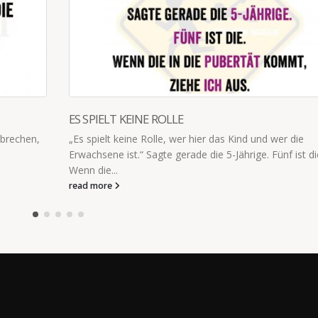
ES SPIELT KEINE ROLLE
brechen,
„Es spielt keine Rolle, wer hier das Kind und wer die
Erwachsene ist.“ Sagte gerade die 5-Jährige. Fünf ist di
Wenn die...
read more