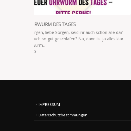
5 STUNDEN MITTAGSCHLAF
 alle da?
Der 3-jährige macht seit 5 Stunden "Mittagsschlaf"
alles klar…
ich rauslegen, die nächste Klamottengröße oder d
Fiebersaft?
read more