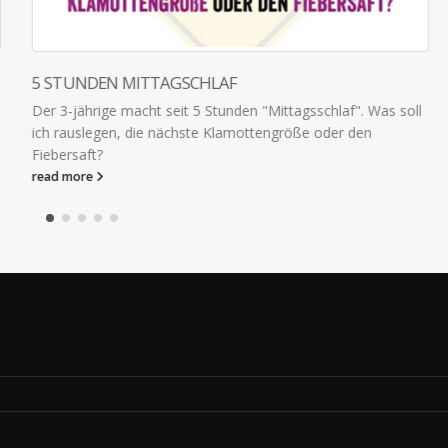
. Was soll
en
WARUM HABE ICH EINEN PENIS
"Papa? Warum habe ich einen Penis?" "Damit Du weiß
bei Dir vorne ist" So. Den Rest lernt er auf dem Schulh
[the_ad id="1749"]
read more