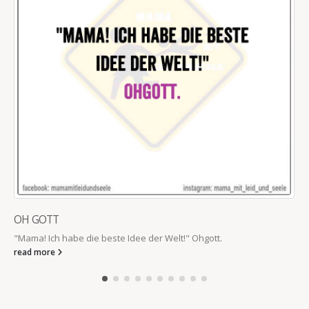
OH GOTT
W
"Mama! Ich habe die beste Idee der Welt!" Ohgott.
D
v
read more
r