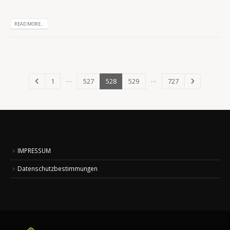
READ MORE...
…
…
1
527
528
529
727
IMPRESSUM
Datenschutzbestimmungen