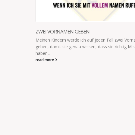
Vornamen
 Mist gebaut
+++EILMELDUNG+++
+++ EILMELDUNG +++ Lars Krismes verhaftet! Er si
im Verlies Navidad.
read more