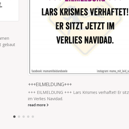
FAST AND FURIOUS KITA EDITION
tzt jetzt
Die 5jährige auf ihrem Roller rast plötzlich mit
halsbrecherischer Geschwindigkeit los, bückt sich und
schnappt einem Schulkind die auf dem...
read more