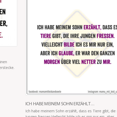
NUN GEHT IHR EURE EIGENEN WEGE
Meine geliebten Söhne, lange war ich euer Reiseführe
geht ihr eure eigenen Wege, wählt Richtung, Tempo u
Abzweigungen selbst. Ihr...
read more
ie ihre
r...