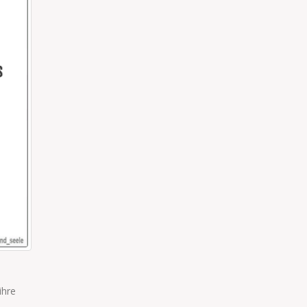
FALSCHER LÖFFEL
r. Nun
„Ich habe dem Kind den falschen Löffel gegeben. Er war b
nd
Es wollte den blauen. Aber nicht diesen blauen."
read more