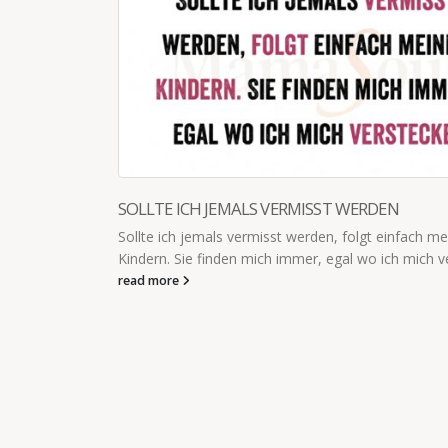
h meinen
h verstecke.
ICH HABE MEINEM SOHN ERZÄHLT…
Ich habe meinem Sohn erzählt, dass es Tiere gibt, d
Jungen fressen.Vielleicht bilde ich es mir nur ein, abe