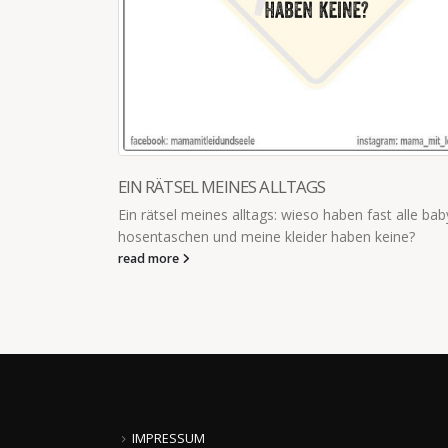
Hinweis an mich: In Kinderjacken 
schreiben, bevor man sie in die Kita
gleichen...
read more
 haben fast alle babyhosen
 haben keine?
IMPRESSUM
Datenschutzbestimmungen