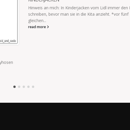
vom Lidl immer den Namen
Wenn man eine fast volle Tüte Gummi
 anzieht. *vor fünf
dem Couchtisch liegen lässt, lassen ei
morgens länger schlafen und...
read more