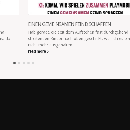
MIT SPORT VERSUCHT
end
„Ich habe das mit dem Sport mal versucht. Wir haben
s einfach
Guten getrennt."
read more