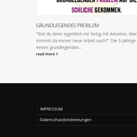
EINEN GEMEINSAMEN FEIND SCHAFFEN
n, Mama?
Hab gerade die seit dem Aufstehen fast durchgeh
ge ist da
streitenden Kinder nach oben geschickt, weil ich e
nicht mehr ausgehalten...
read more
IMPRESSUM
Datenschutzbestimmungen