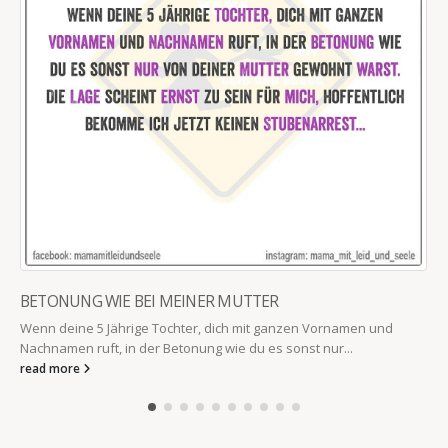
EINFAC
„Wenn du 
stell einf
read mor
UNG WIE BEI MEINER MUTTER
ine 5 Jährige Tochter, dich mit ganzen Vornamen und
en ruft, in der Betonung wie du es sonst nur...
ore