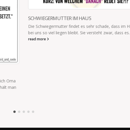
UNTERM T-SHIRT
m Haushalt
„Mama, das Ding, das du unterm T-Shirt anhast – wie 
es...
das nochmal?“ „Überleg mal!“ „Busenbeschützer?“ Ja.
Definitiv ja.
read more