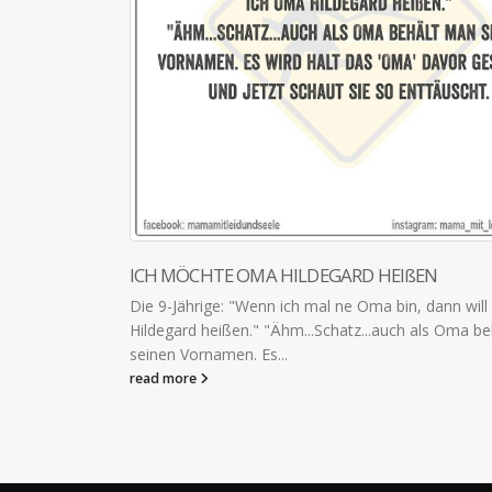
SCHWIEGERMUTTER IM HAUS
Die Schwiegermutter findet es sehr schade, dass i
bei uns so viel liegen bleibt. Sie versteht zwar, dass 
read more
will ich Oma
a behält man
IMPRESSUM
Datenschutzbestimmungen