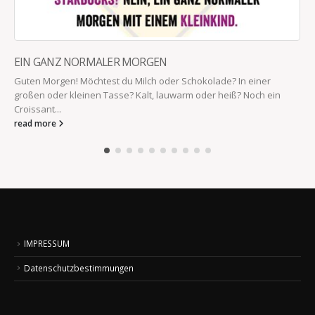
 Schokolade? In einer
warm oder heiß? Noch ein
EIN BESUCH IM AFFENGEHEGE WÄ
Auf dem Elternabend waren 24 Frauen 
Stunden lang hat sich der arme Kerl tapf
read more
IMPRESSUM
Datenschutzbestimmungen