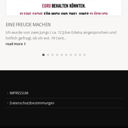
EINE FREUDE MACHEN
Ich wurde von zwei Jungs ( ca. 12 J) bei Edeka angesprochen und
höflich gefragt, ob ich evt. 19 Cent...
read more
IMPRESSUM
Datenschutzbestimmungen