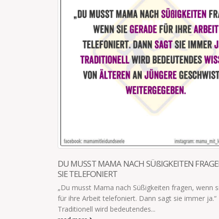
TABELLE FÜR DIE FEIERTAGE
Wenn man die Kids an den Feiertagen länger wach 
schlafen sie am nächsten Morgen bekanntlich länger
Tabelle, wie...
read more
AGEN, WENN
n sie gerade
a.“
IMPRESSUM