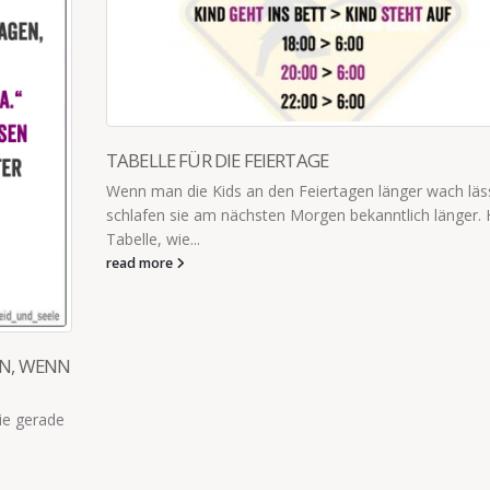
DIE KLEINEN DINGE IM LEBEN ZÄHLEN
lässt,
Manchmal nehmen die kleinsten Dinge den größten Pl
. Hier die
unserem Herzen ein. Winnie Pooh
read more