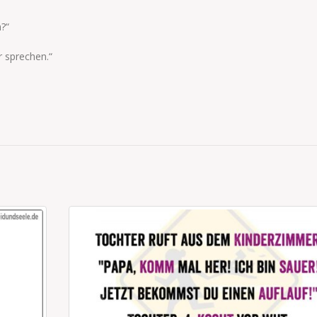
?“
r sprechen.“