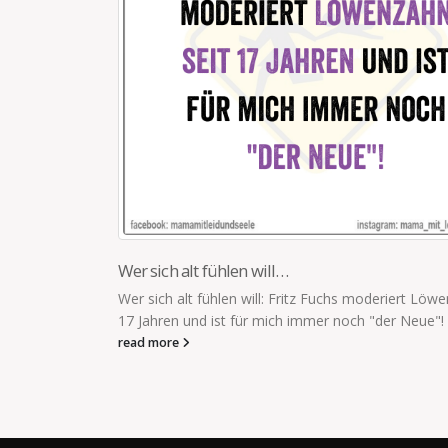
TOCHTER RUFT AUS DEM KINDERZIMMER
Tochter ruft aus dem Kinderzimmer: "Papa, komm
Ich bin sauer! Jetzt bekommst du einen Auflauf!" T
kocht...
read more
Löwenzahn seit
e"!