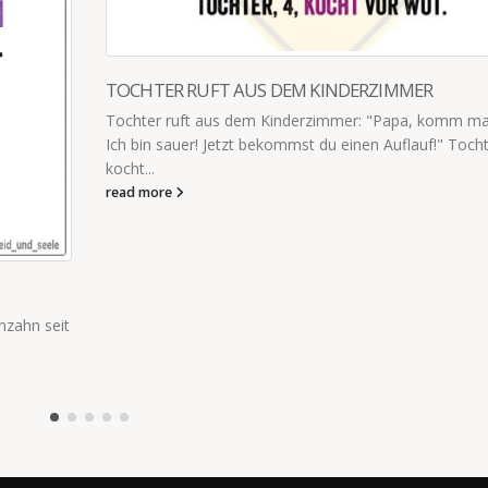
 mal her!
ochter, 4,
WETTER WIRD SCHÖNER
Das Wetter wird wieder schön. Das heißt, wenn ich je
meiner Kinder suche, muss ich einfach nur der Spur de
read more