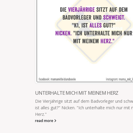
WIE MAN SICH ALS ERWACHSENER 
Meine Kleine hat mich gefragt, wie man
so fühlt. Ich: „Stell dich mal da in die Eck
read more
 HERZ
leger und schweigt. "K1,
te mich nur mit meinem