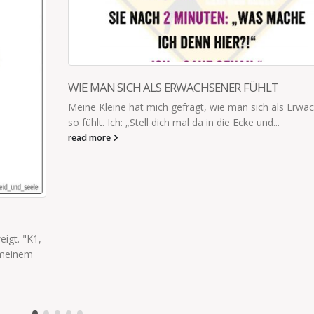
FÜHLT
SCHOKOLADENSTEUER
 sich als Erwachsener
Ihr habt euren Kindern doch auch als Vorbe
e und...
von der Schokoladensteuer erzählt, dass 
seiner Schokolade...
read more