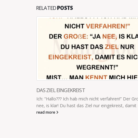
RELATED
POSTS
HEUTE SCHON DURCHGEDREHT?
 Große: “Ja
„Heute schon durchgedreht? Nein? Kommt noch."
it es...
read more