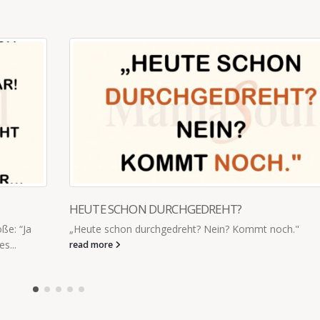
DANN MACHSTE WEITER
Und dann stehst du da und denkst: „Ach, schau an, eig
habe ich grad einen Nervenzusammenbruch, aber die 
wollen...
read more