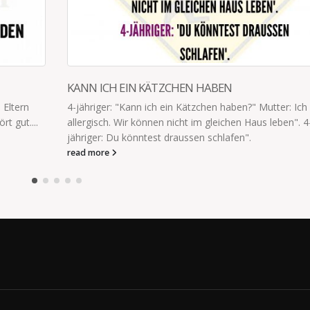
N
aben?" Mutter: Ich bin
chen Haus leben". 4-
afen".
IN UNSERER FAMILIE
''IN UNSERER FAMILIE SIND WIR ALL
AUF EINE GUTE ART UND WEISE."
read more