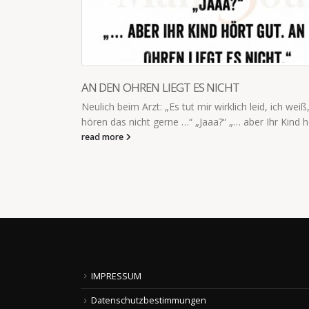
CHT
KANN ICH EIN KÄTZCHEN HABE
lich leid, ich weiß, Eltern
4-jähriger: "Kann ich ein Kätzchen h
„… aber Ihr Kind hört gut....
allergisch. Wir können nicht im glei
jähriger: Du könntest draussen schl
read more