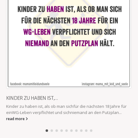
BIS ICH IHM SAGE…
ahre für
Der 4jährige meckert, weil er sein grünes Superhelden-Shi
an...
möchte. Wie lange soll ich ihn jammern lassen, bis ich ihm s
read more