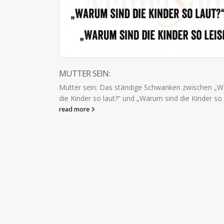
wischen „Warum sind
 Kinder so leise?“
WIE VIELE JAHRE MACHST DU DAS SO?
Ich rufe: „ZIEH DICH BITTE SCHON MAL AN!
„WAAAAS?“ „Was davon hast du nicht vers
nicht gesagt, dass ich es nicht...
read more