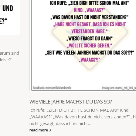
WAR ICH EIGENTLICH GEPLANT?
“ Kind:
Frage: "War ich eigentlich geplant?" Mütter im
tanden?“ „Habe
natürlich mein Spatz. Absolutes Wunschkind. N
Schöneres hätte mir im Leben passieren...
read more