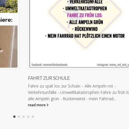
IN FÜNFZEHN JAHREN
Dann gehe ich halt erst wieder aufs Klo, wenn di
dem Haus sind. So in fünfzehn Jahren.
read more
-
 früh los: -
..