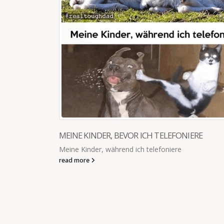
RE
FAHRT ZUR SCHULE
Fahre zu spät los zur Schule: - Alle Ampeln rot 
Verkehrsunfälle - Umweltkatastrophen Fahre zu
alle Ampeln grün - Rückenwind - mein Fahrrad.
read more