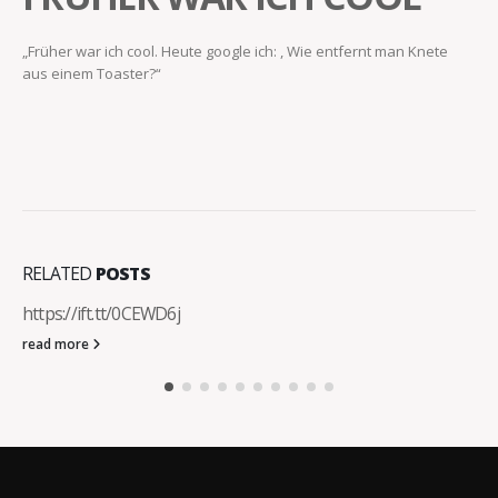
„Früher war ich cool. Heute google ich: , Wie entfernt man Knete
aus einem Toaster?“
RELATED
POSTS
https://ift.tt/0CEWD6j
read more