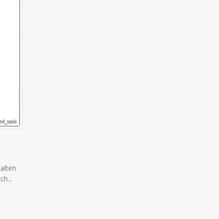
…MEIN ERNÄHRUNGSBERATER SAGT
 dass
...mein Ernährungsberater sagt, je bunter das Essen ist, d
gesünder ist es auch!
read more