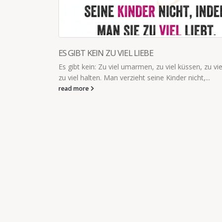
viel tragen,
MEHR MUSS MAN ÜBER DIE TECHNISCHE
AUSSTATTUNG NICHT WISSEN
Wenn die Kinder in der Schule der Tochter (8) das 
bei einem Feueralarm üben sollen, stellt die Lehrerin
read more