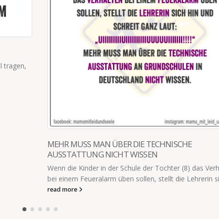
MANCHMAL GIBT ES DIESE TAGE
Es gibt Tage, da finde ich die Kinder so lieb und lustig,
ich mir wünsche, ich könnte die Zeit...
read more
Verhalten
 sich...