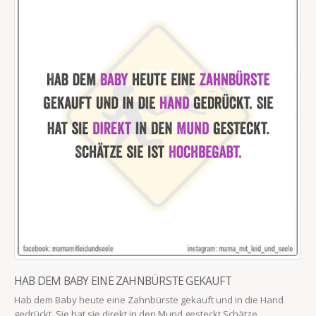
DIE MEISTEN UNFÄLLE PASSIEREN IM HAUSHALT
Die Kleine: „Papa??? Klopfst du der Mama deshalb so gern auf den
Po, weil es so schön lange wackelt?“ Der Mann: „Gnühihihi –...
read more