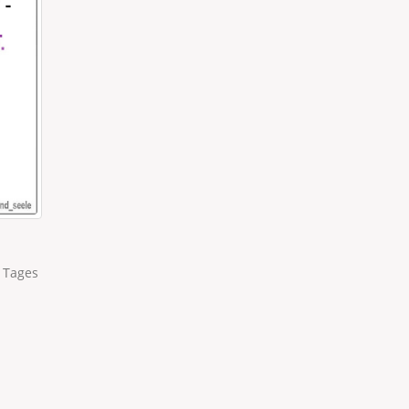
WEIHNACHTLICH SCHMÜCKEN
9-Jährige: “Ich werde später meine Wohnung immer
weihnachtlich schmücken.” Ich: “Bin ich gespannt, wen
ich dich besuchen komme. Also wenn ich...
read more
 Tages