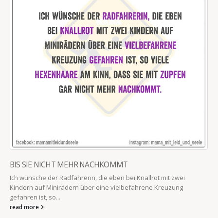
KINDER… EINFACH MEGA
Zwei 4-jährige begegnen sich zum ersten Mal: „Hi, ich bin Sarah!“
„Hi, ich heiße Ella!“ „Ich bin vier.“ „Ich auch!“ „Vorher war ich drei!“
„WOW, ich...
read more