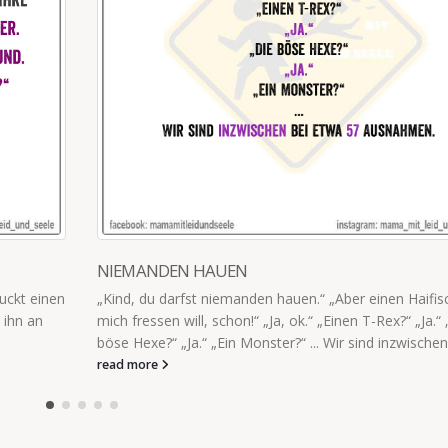
WIE LANGE WILL ER HIER WOHNEN
Der Sohn schlägt vor, dass wir zwei Bäume pflanzen, 
er sich eine Hängematte zum Geburtstag wünschen k
Wie lange...
read more
fisch, der
a.“ „Die
en bei...