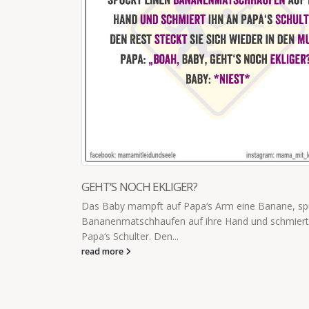
NIEMANDEN HAUEN
spuckt einen
„Kind, du darfst niemanden hauen.“ „Aber einen Hai
rt ihn an
mich fressen will, schon!“ „Ja, ok.“ „Einen T-Rex?“ „J
böse Hexe?“ „Ja.“ „Ein Monster?“ ... Wir sind inzwisch
read more