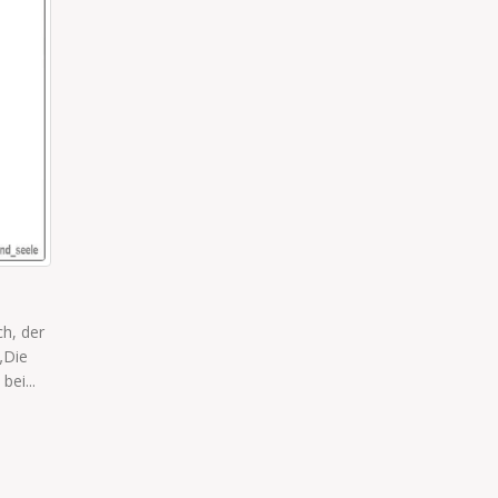
SPEZIELLE METHODE
damit
Der Kindergarten hat gerade bei meiner Kollegin angerufe
ann.
Ihr Junge hätte wieder viele Steine gegessen. Es hat halt j
seine spezielle...
read more