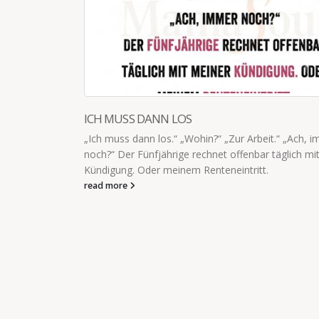
h, immer
 mit meiner
KIND HAT ZOOM CALL GESTARTET
Kind hat den Zoom Call mit seiner Klasse gestartet,
die Kamera gewunken, die Kamera ausgemacht, si
stummgeschaltet und...