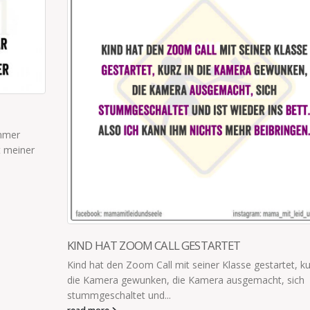
ES IST NICHT SO EINFACH
 kurz in
Den ganzen Tag mit dem Zweijährigen abzuhängen ist
ch
einfach, weil wir enorm unterschiedliche Interessen ha
read more