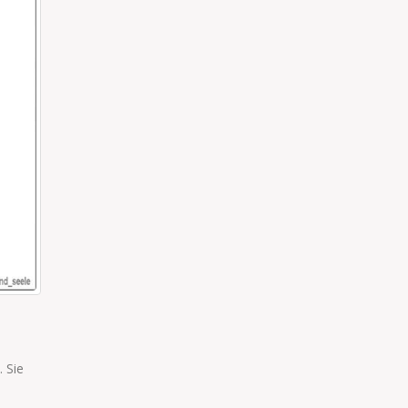
ICH MAG NICHT AUFSTEHEN
Mama, ich mag nicht aufstehen. Ich bin noch müde. Der
Dreijährige hat noch nie etwas Schöneres gesagt.
read more
. Sie