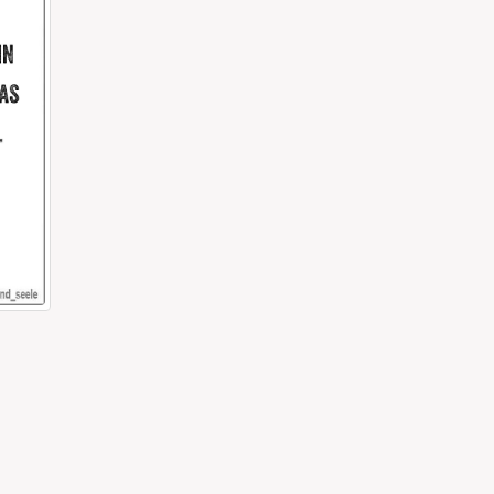
: „Spinnen.“
, die uns am
ICH VERBREITE ANGST UND SCHRECKEN!
Immer wenn der Teenager die Musik auf 180 hat,
das als persönliche Partyeinladung und komme ta
Zimmer und...
read more