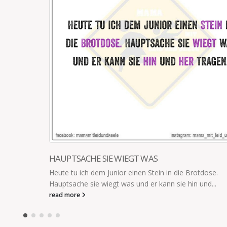
WAS IST EURE GRÖßTE ANGST
Lehrerin: „Was ist eure größte Angst?“ Anna (6)
Timo (7): „Die wahre Sinnlosigkeit des Lebens
Ende alle in...
read more
rotdose.
n und...