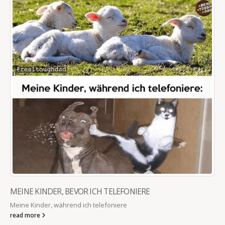
CH TELEFONIERE
NATÜRLICH BIN ICH ÜBER
elefoniere
Ich bin eine Mutter, natürlich 
wirklich das tun, was man ihne
read more