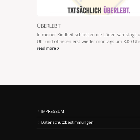
TELEFONAT MIT DEM 5JÄHRIGE
ie Läden samstags um 13.00
[Telefonat mit dem 5-Jährigen] „Pa
ntags um 8.00 Uhr. Und wir...
neue Spielzeuglok bekommen, komm
würde meinem Chef nicht gefallen...
read more
IMPRESSUM
Datenschutzbestimmungen