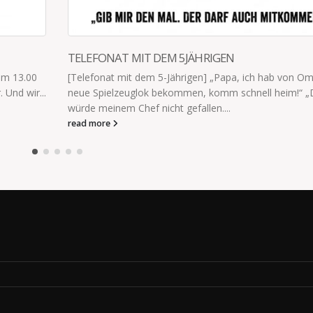
N
ICH BIN KEINE PERFEKTE MUTTER
pa, ich hab von Oma eine
„Ich bin keine perfekte Mutter, aber ich
 schnell heim!“ „Das
jeden Tag ihr Bestes gibt. Auch wenn da
.
read more